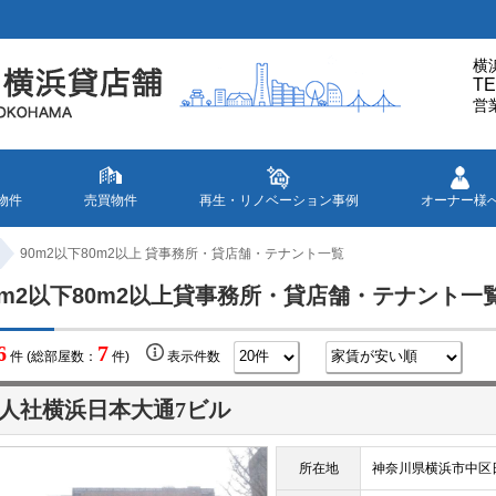
横
TE
営
物件
売買物件
再生・リノベーション事例
オーナー様
90m2以下80m2以上 貸事務所・貸店舗・テナント一覧
0m2以下80m2以上貸事務所・貸店舗・テナント一
6
7
件 (総部屋数：
件)
表示件数
人社横浜日本大通7ビル
所在地
神奈川県横浜市中区