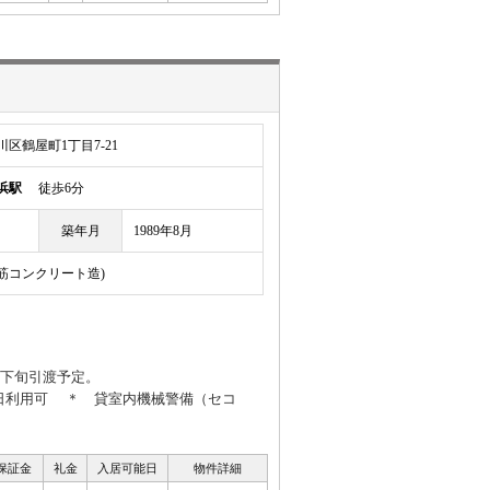
区鶴屋町1丁目7-21
浜駅
徒歩6分
築年月
1989年8月
鉄筋コンクリート造)
2026年12月下旬引渡予定。
祭日利用可 ＊ 貸室内機械警備（セコ
 保証金
礼金
入居可能日
物件詳細