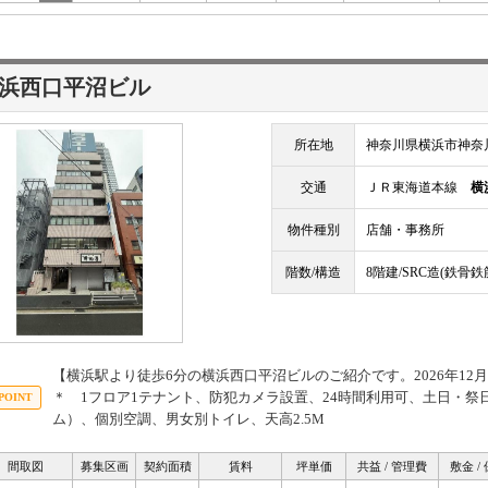
浜西口平沼ビル
所在地
神奈川県横浜市神奈川
交通
ＪＲ東海道本線
横
物件種別
店舗・事務所
階数/構造
8階建/SRC造(鉄骨
【横浜駅より徒歩6分の横浜西口平沼ビルのご紹介です。
＊ 1フロア1テナント、防犯カメラ設置、24時間利用可、土日・
ム）、個別空調、男女別トイレ、天高2.5M
間取図
募集区画
契約面積
賃料
坪単価
共益 / 管理費
敷金 /