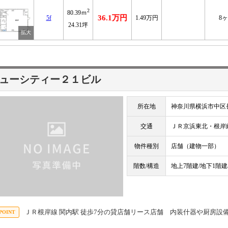
2
80.39ｍ
36.1万円
5f
1.49万円
8
24.31坪
ューシティー２１ビル
所在地
神奈川県横浜市中区長
交通
ＪＲ京浜東北・根
物件種別
店舗（建物一部）
階数/構造
地上7階建/地下1階建
ＪＲ根岸線 関内駅 徒歩7分の貸店舗リース店舗 内装什器や厨房設