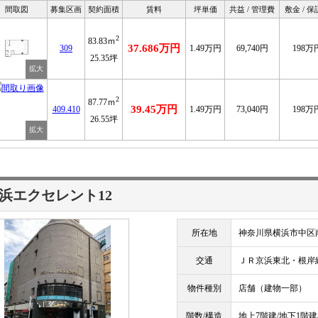
間取図
募集区画
契約面積
賃料
坪単価
共益 / 管理費
敷金 / 
2
83.83ｍ
37.686万円
309
1.49万円
69,740円
198万
25.35坪
2
87.77ｍ
39.45万円
409.410
1.49万円
73,040円
198万
26.55坪
浜エクセレント12
所在地
神奈川県横浜市中区南
交通
ＪＲ京浜東北・根
物件種別
店舗（建物一部）
階数/構造
地上7階建/地下1階建