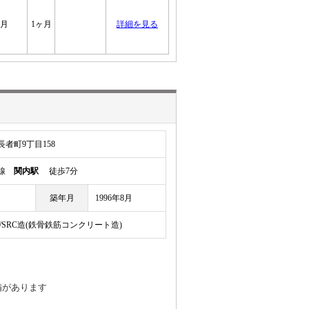
ヶ月
1ヶ月
詳細を見る
者町9丁目158
岸線
関内駅
徒歩7分
築年月
1996年8月
/SRC造(鉄骨鉄筋コンクリート造)
備があります