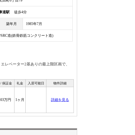
田町6丁目79
車道駅
徒歩4分
築年月
1985年7月
/SRC造(鉄骨鉄筋コンクリート造)
、エレベーター2基ありの最上階区画で、
/ 保証金
礼金
入居可能日
物件詳細
2.03万円
1ヶ月
詳細を見る