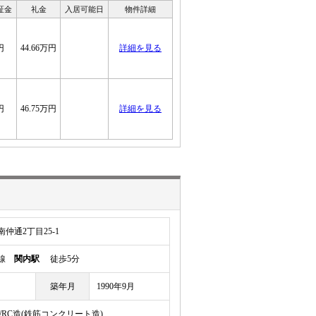
保証金
礼金
入居可能日
物件詳細
円
44.66万円
詳細を見る
円
46.75万円
詳細を見る
仲通2丁目25-1
岸線
関内駅
徒歩5分
築年月
1990年9月
/RC造(鉄筋コンクリート造)