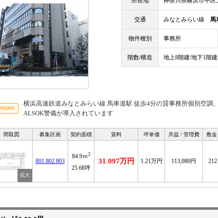
所在地
神奈川県横浜市中区太
交通
みなとみらい線
馬
物件種別
事務所
階数/構造
地上8階建/地下1階建
横浜高速鉄道みなとみらい線 馬車道駅 徒歩4分の貸事務所個別空調
ALSOK警備が導入されています
間取図
募集区画
契約面積
賃料
坪単価
共益 / 管理費
敷金 
2
84.9ｍ
31.097万円
801.802.803
1.21万円
113,080円
21
25.68坪