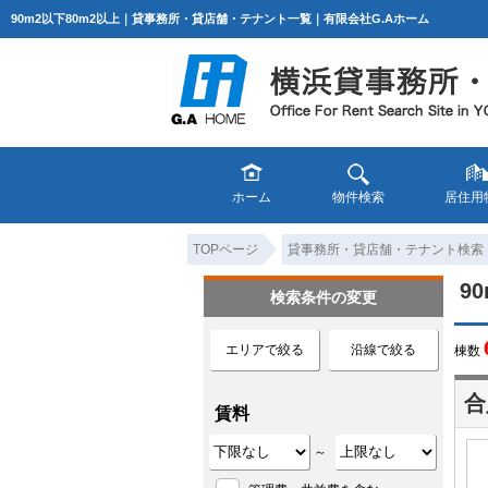
90m2以下80m2以上｜貸事務所・貸店舗・テナント一覧｜有限会社G.Aホーム
ホーム
物件検索
居住用
TOPページ
貸事務所・貸店舗・テナント検索
9
検索条件の変更
エリアで絞る
沿線で絞る
棟数
合
賃料
～