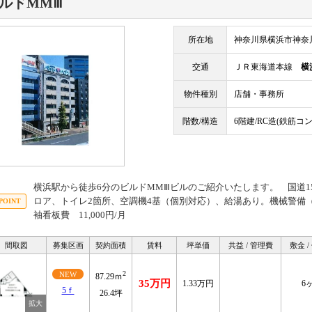
ルドMMⅢ
所在地
神奈川県横浜市神奈
交通
ＪＲ東海道本線
横
物件種別
店舗・事務所
階数/構造
6階建/RC造(鉄筋コ
横浜駅から徒歩6分のビルドMMⅢビルのご紹介いたします。 国道1
ロア、トイレ2箇所、空調機4基（個別対応）、給湯あり。機械警備（セ
袖看板費 11,000円/月
間取図
募集区画
契約面積
賃料
坪単価
共益 / 管理費
敷金 /
2
NEW
87.29ｍ
35万円
1.33万円
6
5ｆ
26.4坪