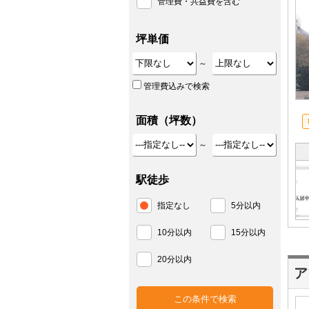
管理費・共益費を含む
坪単価
～
管理費込みで検索
面積（坪数）
～
駅徒歩
指定なし
5分以内
10分以内
15分以内
20分以内
ア