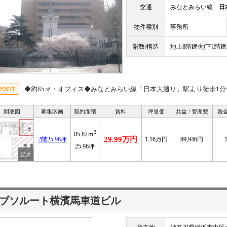
交通
みなとみらい線
日
物件種別
事務所
階数/構造
地上8階建/地下1階建
◆約85㎡・オフィス◆みなとみらい線「日本大通り」駅より徒歩1分
間取図
募集区画
契約面積
賃料
坪単価
共益 / 管理費
敷金
2
85.82ｍ
29.99万円
2階25.96坪
1.16万円
99,946円
25.96坪
ブソルート横濱馬車道ビル