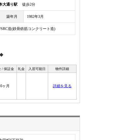
本大通り駅
徒歩2分
築年月
1982年3月
/SRC造(鉄骨鉄筋コンクリート造)
◆
 / 保証金
礼金
入居可能日
物件詳細
10ヶ月
詳細を見る