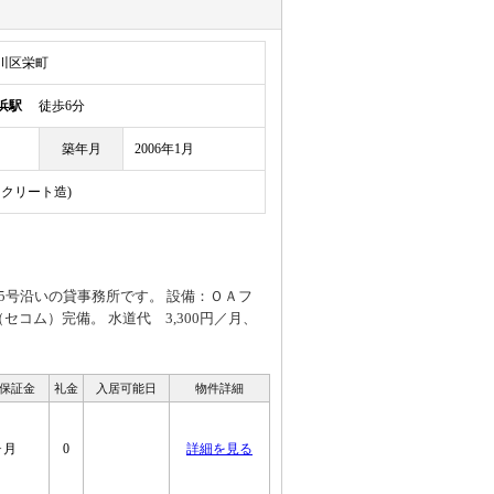
川区栄町
浜駅
徒歩6分
築年月
2006年1月
ンクリート造)
5号沿いの貸事務所です。 設備：ＯＡフ
コム）完備。 水道代 3,300円／月、
 保証金
礼金
入居可能日
物件詳細
ヶ月
0
詳細を見る