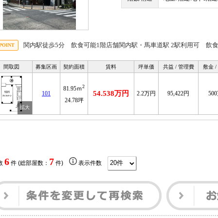
関内駅徒歩5分 飲食可能1階店舗関内駅・馬車道駅 2駅利用可 飲
間取図
募集区画
契約面積
賃料
坪単価
共益 / 管理費
敷金 
2
81.95ｍ
54.538万円
101
2.2万円
95,422円
50
24.78坪
6
7
数
件 (総部屋数：
件)
表示件数