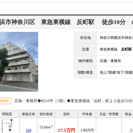
浜市神奈川区 東急東横線
反町駅
徒歩10分
所在地
神奈川県横浜市神奈川
交通
東急東横線
反町駅
物件種別
店舗・事務所
階数/構造
地上7階建/地下1階建
店舗・事務所◆約16坪（1階）◆東急東横線「反町」駅より徒歩10分
間取図
募集区画
契約面積
賃料
坪単価
共益 / 管理費
敷金 
2
53.04ｍ
17.5万円
104
1.09万円
2