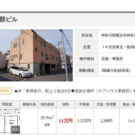
部ビル
所在地
神奈川県横浜市神奈川
交通
ＪＲ京浜東北・根
物件種別
店舗・事務所
階数/構造
3階建/S造(鉄骨造)
◆JR「東神奈川」駅より徒歩6分◆居抜き物件（ケアハウス事務所）
間取図
募集区画
契約面積
賃料
坪単価
共益 / 管理費
敷金 / 
2
29.76ｍ
11万円
1.22万円
2,200円
1ヶ
9坪