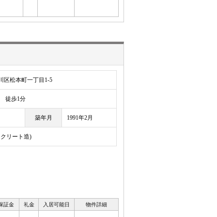
区松本町一丁目1-5
徒歩1分
築年月
1991年2月
ンクリート造)
 保証金
礼金
入居可能日
物件詳細