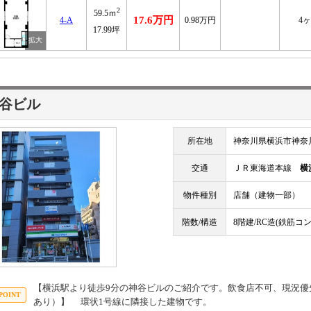
2
59.5ｍ
17.6万円
4-A
0.98万円
4
17.99坪
谷ビル
所在地
神奈川県横浜市神奈川
交通
ＪＲ東海道本線
横
物件種別
店舗（建物一部）
階数/構造
8階建/RC造(鉄筋コ
【横浜駅より徒歩9分の神谷ビルのご紹介です。飲食店不可、現況優
あり）】 環状1号線に隣接した建物です。