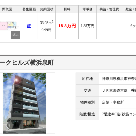
間取図
募集区画
契約面積
賃料
坪単価
共益 / 管理費
敷金 /
2
33.03ｍ
18.8万円
6F
1.88万円
6
9.99坪
ークヒルズ横浜泉町
所在地
神奈川県横浜市神奈川
交通
ＪＲ東海道本線
横
物件種別
店舗・事務所
階数/構造
7階建/RC造(鉄筋コ