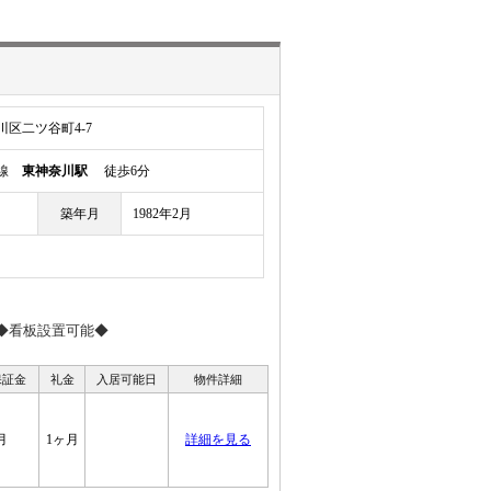
区二ツ谷町4-7
岸線
東神奈川駅
徒歩6分
築年月
1982年2月
◆看板設置可能◆
保証金
礼金
入居可能日
物件詳細
月
1ヶ月
詳細を見る