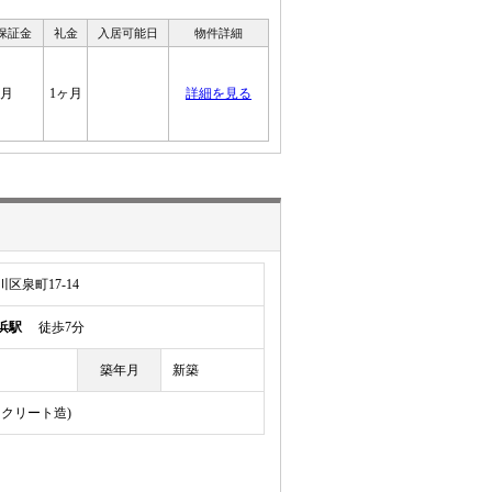
 保証金
礼金
入居可能日
物件詳細
ヶ月
1ヶ月
詳細を見る
区泉町17-14
浜駅
徒歩7分
築年月
新築
ンクリート造)