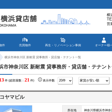
横
TE
営
物件
売買物件
再生・リノベーション事例
オーナー様
横浜市神奈川区 新耐震 貸事務所・貸店舗・テナント一覧
浜市神奈川区 新耐震 貸事務所・貸店舗・テナン
13
21
件 (総部屋数：
件)
表示件数
コヤマビル
所在地
神奈川県横浜市神奈川