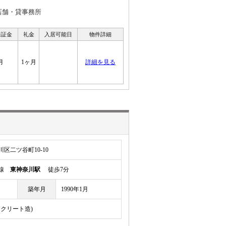
店舗・貸事務所
保証金
礼金
入居可能日
物件詳細
月
1ヶ月
詳細を見る
区二ツ谷町10-10
岸線
東神奈川駅
徒歩7分
築年月
1990年1月
ンクリート造)