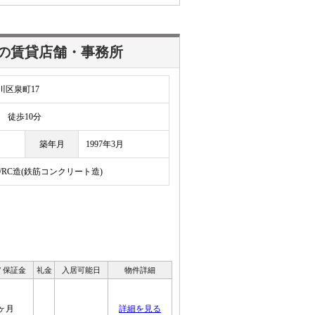
の賃貸店舗・事務所
区泉町17
徒歩10分
築年月
1997年3月
/RC造(鉄筋コンクリート造)
/ 保証金
礼金
入居可能日
物件詳細
ヶ月
詳細を見る