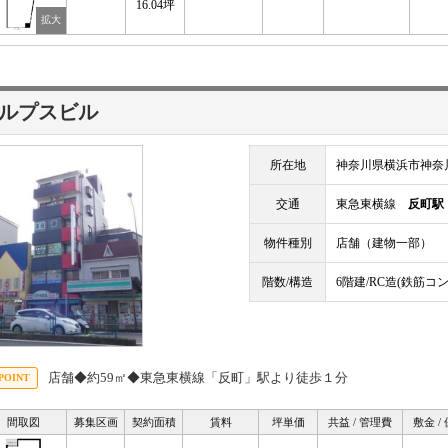
16.04坪
ルプスビル
所在地
神奈川県横浜市神奈川
交通
東急東横線
反町駅
物件種別
店舗（建物一部）
階数/構造
6階建/RC造(鉄筋コ
店舗◆約59㎡◆東急東横線「反町」駅より徒歩１分
間取図
募集区画
契約面積
賃料
坪単価
共益 / 管理費
敷金 /