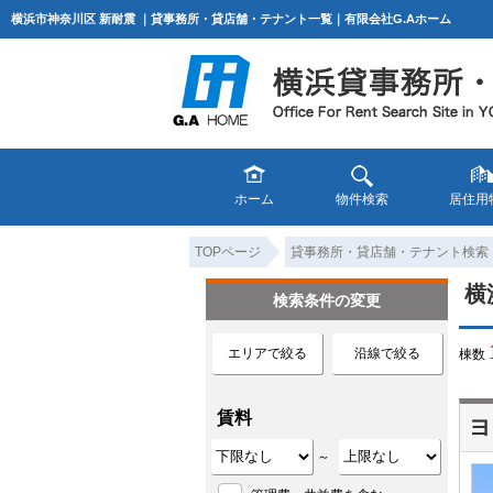
横浜市神奈川区 新耐震 ｜貸事務所・貸店舗・テナント一覧｜有限会社G.Aホーム
ホーム
物件検索
居住用
TOPページ
貸事務所・貸店舗・テナント検索
横
検索条件の変更
エリアで絞る
沿線で絞る
棟数
賃料
ヨ
～