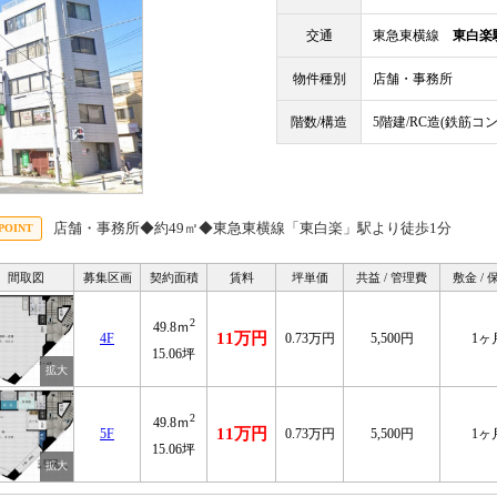
交通
東急東横線
東白楽
物件種別
店舗・事務所
階数/構造
5階建/RC造(鉄筋コ
店舗・事務所◆約49㎡◆東急東横線「東白楽」駅より徒歩1分
間取図
募集区画
契約面積
賃料
坪単価
共益 / 管理費
敷金 / 
2
49.8ｍ
11万円
4F
0.73万円
5,500円
1ヶ
15.06坪
2
49.8ｍ
11万円
5F
0.73万円
5,500円
1ヶ
15.06坪