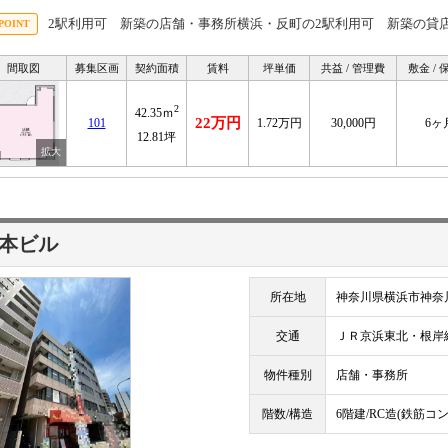
2駅利用可 新築の店舗・事務所横浜・反町の2駅利用可 新築の貸
間取図
募集区画
契約面積
賃料
坪単価
共益 / 管理費
敷金 / 
2
42.35ｍ
22万円
101
1.72万円
30,000円
6ヶ
12.81坪
本ビル
所在地
神奈川県横浜市神奈川
交通
ＪＲ京浜東北・根
物件種別
店舗・事務所
階数/構造
6階建/RC造(鉄筋コ