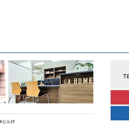
T
AKビル1F