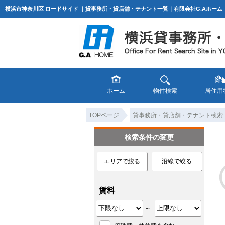
横浜市神奈川区 ロードサイド ｜貸事務所・貸店舗・テナント一覧｜有限会社G.Aホーム
ホーム
物件検索
居住用
TOPページ
貸事務所・貸店舗・テナント検索
検索条件の変更
エリアで絞る
沿線で絞る
賃料
～