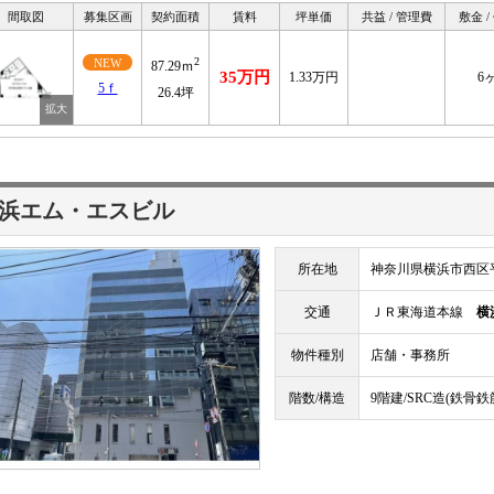
間取図
募集区画
契約面積
賃料
坪単価
共益 / 管理費
敷金 /
2
NEW
87.29ｍ
35万円
1.33万円
6
5ｆ
26.4坪
浜エム・エスビル
所在地
神奈川県横浜市西区平
交通
ＪＲ東海道本線
横
物件種別
店舗・事務所
階数/構造
9階建/SRC造(鉄骨