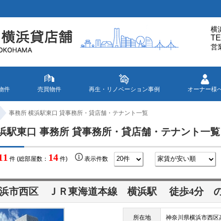
横
TE
営
物件
売買物件
再生・リノベーション事例
オーナー様
事務所 横浜駅東口 貸事務所・貸店舗・テナント一覧
浜駅東口 事務所 貸事務所・貸店舗・テナント一覧
11
14
件 (総部屋数：
件)
表示件数
浜市西区 ＪＲ東海道本線
横浜駅
徒歩4分
所在地
神奈川県横浜市西区