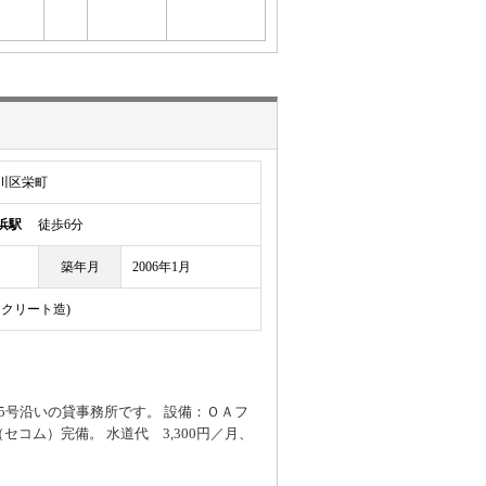
川区栄町
浜駅
徒歩6分
築年月
2006年1月
ンクリート造)
5号沿いの貸事務所です。 設備：ＯＡフ
コム）完備。 水道代 3,300円／月、