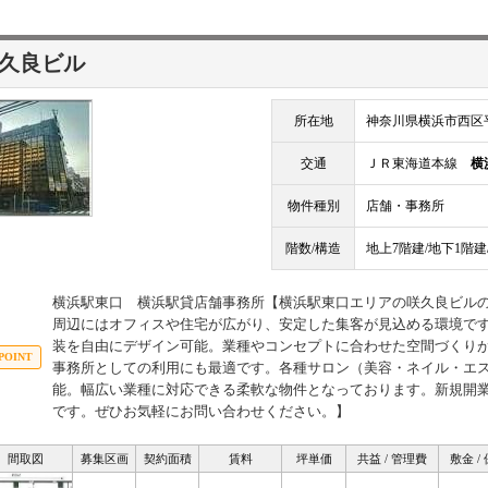
久良ビル
所在地
神奈川県横浜市西区平
交通
ＪＲ東海道本線
横
物件種別
店舗・事務所
階数/構造
地上7階建/地下1階建
横浜駅東口 横浜駅貸店舗事務所【横浜駅東口エリアの咲久良ビル
周辺にはオフィスや住宅が広がり、安定した集客が見込める環境で
装を自由にデザイン可能。業種やコンセプトに合わせた空間づくり
事務所としての利用にも最適です。各種サロン（美容・ネイル・エ
能。幅広い業種に対応できる柔軟な物件となっております。新規開
です。ぜひお気軽にお問い合わせください。】
間取図
募集区画
契約面積
賃料
坪単価
共益 / 管理費
敷金 /