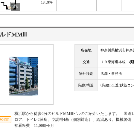
18.59坪
ルドMMⅢ
所在地
神奈川県横浜市神奈
交通
ＪＲ東海道本線
横
物件種別
店舗・事務所
階数/構造
6階建/RC造(鉄筋コ
横浜駅から徒歩6分のビルドMMⅢビルのご紹介いたします。 国道1
ロア、トイレ2箇所、空調機4基（個別対応）、給湯あり。機械警備（セ
袖看板費 11,000円/月