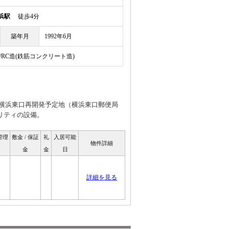
浜駅
徒歩4分
築年月
1992年6月
/RC造(鉄筋コンクリート造)
横浜東口再開発予定地（横浜東口郵便局
リティの設備。
 管理
敷金 / 保証
礼
入居可能
物件詳細
金
金
日
詳細を見る