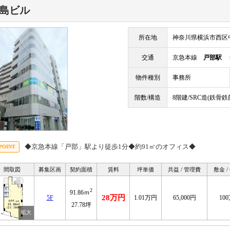
島ビル
所在地
神奈川県横浜市西区中
交通
京急本線
戸部駅
徒
物件種別
事務所
階数/構造
8階建/SRC造(鉄骨
◆京急本線「戸部」駅より徒歩1分◆約91㎡のオフィス◆
間取図
募集区画
契約面積
賃料
坪単価
共益 / 管理費
敷金 /
2
91.86ｍ
28万円
5F
1.01万円
65,000円
10
27.78坪