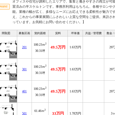
オフィスや住宅が調和したエリアで、集客と働きやすさの両立が可
置済みの半スケルトンです。事務所利用はもちろん、各種サロンや
能。業種の幅が広く、多様なニーズにお応えできる柔軟性が魅力で
え、これからの事業展開にふさわしい上質な空間をご提供。来訪さ
っています。お気軽にお問い合わせください。】
間取図
募集区画
契約面積
賃料
坪単価
共益 / 管理費
敷金 /
2
100.23ｍ
49.5万円
201
1.63万円
29
30.31坪
2
100.23ｍ
49.5万円
301
1.63万円
29
30.31坪
2
100.23ｍ
49.5万円
401
1.63万円
29
30.31坪
2
61.46ｍ
33万円
501
1.78万円
3