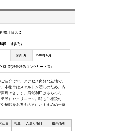
沼1丁目38-2
浜駅
徒歩7分
築年月
1989年6月
/SRC造(鉄骨鉄筋コンクリート造)
のご紹介です。アクセス良好な立地で、
す。本物件はスケルトン渡しのため、内
が実現できます。店舗利用はもちろん、
ステ等）やクリニック用途もご相談可
業や移転をお考えの方におすすめの一室
 保証金
礼金
入居可能日
物件詳細