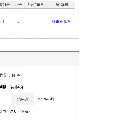
 保証金
礼金
入居可能日
物件詳細
ヶ月
0
詳細を見る
沼1丁目38-3
浜駅
徒歩6分
築年月
1992年6月
鉄筋コンクリート造)