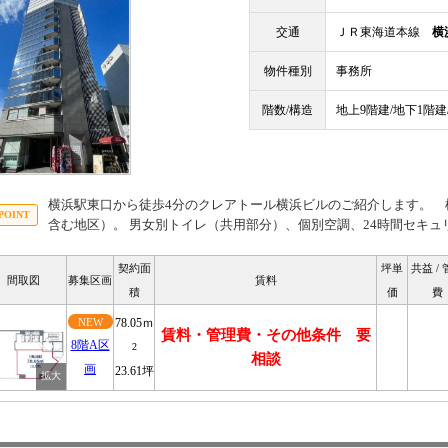
交通
ＪＲ東海道本線
横
物件種別
事務所
階数/構造
地上9階建/地下1階建
横浜駅東口から徒歩4分のクレアトール横浜ビルのご紹介します。 
含む地区）。 男女別トイレ（共用部分）、個別空調、24時間セキュ
契約面
坪単
共益 /
間取図
募集区画
賃料
積
価
費
NEW
78.05ｍ
賃料・管理費・その他条件 要
8階A区
2
相談
画
23.61坪