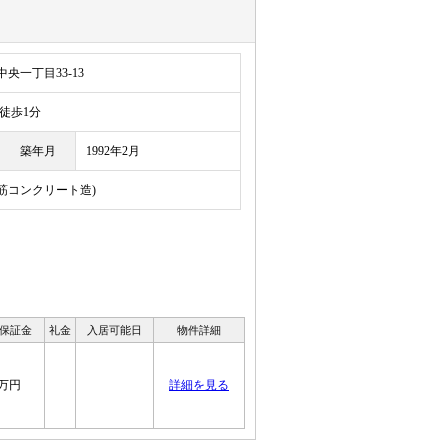
央一丁目33-13
歩1分
築年月
1992年2月
鉄筋コンクリート造)
 保証金
礼金
入居可能日
物件詳細
0万円
詳細を見る