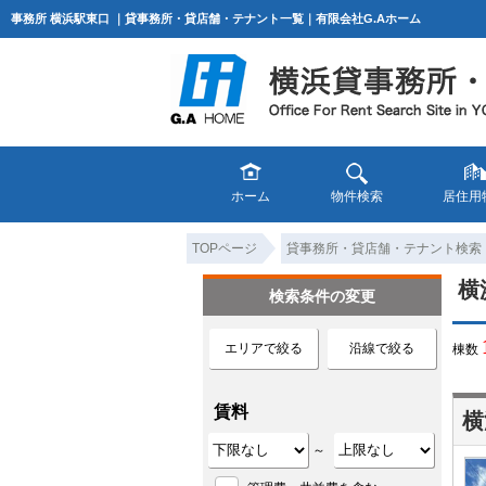
事務所 横浜駅東口 ｜貸事務所・貸店舗・テナント一覧｜有限会社G.Aホーム
ホーム
物件検索
居住用
TOPページ
貸事務所・貸店舗・テナント検索
横
検索条件の変更
エリアで絞る
沿線で絞る
棟数
賃料
横
～