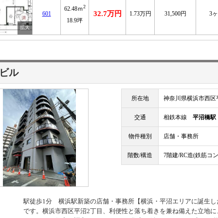
2
62.48ｍ
32.7万円
601
1.73万円
31,500円
3
18.9坪
ビル
所在地
神奈川県横浜市西区平
交通
相鉄本線
平沼橋駅
物件種別
店舗・事務所
階数/構造
7階建/RC造(鉄筋コ
駅徒歩1分 横浜駅新築の店舗・事務所【横浜・平沼エリアに誕生し
です。横浜市西区平沼2丁目、利便性と落ち着きを兼ね備えた立地に