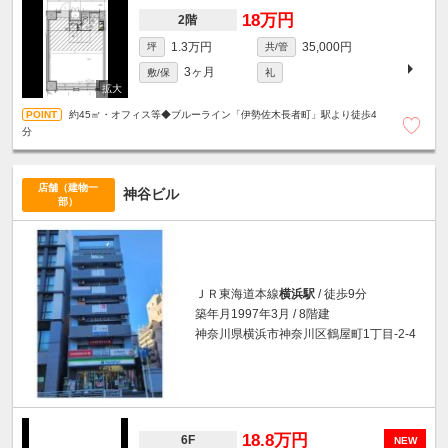
18万円
2階
1.3万円
35,000円
坪
共/管
3ヶ月
敷/保
礼
約45㎡・オフィス等◆ブルーライン「伊勢佐木長者町」駅より徒歩4
分
店舗（建物一
神谷ビル
部）
ＪＲ東海道本線
横浜駅
/ 徒歩9分
築年月1997年3月 / 8階建
神奈川県横浜市神奈川区鶴屋町1丁目-2-4
18.8万円
6F
NEW