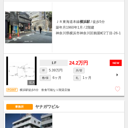
ＪＲ東海道本線
横浜駅
/ 徒歩5分
築年月1960年1月 / 2階建
神奈川県横浜市神奈川区鶴屋町2丁目-26-1
24.2万円
１F
NEW
5.39万円
坪
共/管
6ヶ月
1ヶ月
敷/保
礼
横浜駅徒歩5分 飲食可能な１階貸店舗
ヤナガワビル
事務所