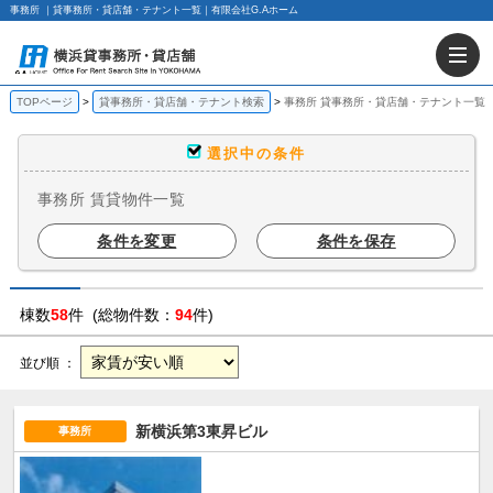
事務所 ｜貸事務所・貸店舗・テナント一覧｜有限会社G.Aホーム
TOPページ
貸事務所・貸店舗・テナント検索
事務所 貸事務所・貸店舗・テナント一覧
選択中の条件
事務所 賃貸物件一覧
条件を変更
条件を保存
棟数
58
件 (総物件数：
94
件)
並び順 ：
新横浜第3東昇ビル
事務所