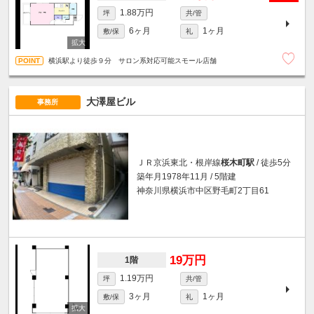
1.88万円
坪
共/管
6ヶ月
1ヶ月
敷/保
礼
横浜駅より徒歩９分 サロン系対応可能スモール店舗
大澤屋ビル
事務所
ＪＲ京浜東北・根岸線
桜木町駅
/ 徒歩5分
築年月1978年11月 / 5階建
神奈川県横浜市中区野毛町2丁目61
19万円
1階
1.19万円
坪
共/管
3ヶ月
1ヶ月
敷/保
礼