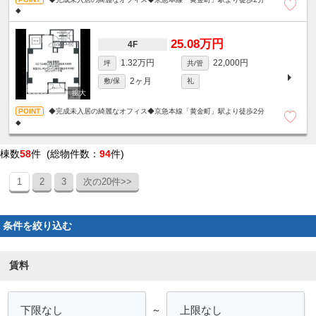
◆
25.08万円
4F
1.32万円
22,000円
坪
共/管
2ヶ月
敷/保
礼
◆完成未入居の綺麗なオフィス◆京急本線「黄金町」駅より徒歩2分
◆
棟数
58
件 (総物件数：
94
件)
1
2
3
次の20件>>
条件を絞り込む
賃料
～