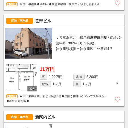
店舗・事務所◆約49㎡◆東急東横線「東白楽」駅より徒歩1分
笹部ビル
店舗・事務所
ＪＲ京浜東北・根岸線
東神奈川駅
/ 徒歩6分
築年月1982年2月 / 3階建
神奈川県横浜市神奈川区二ツ谷町4-7
11万円
1.22万円
2,200円
坪
共/管
1ヶ月
1ヶ月
敷/保
礼
◆JR「東神奈川」駅より徒歩6分◆居抜き物件（ケアハウス事務所）
◆看板設置可能◆
新関内ビル
店舗・事務所