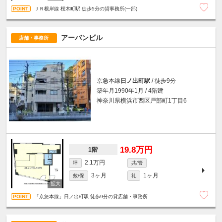
ＪＲ根岸線 桜木町駅 徒歩5分の貸事務所(一部)
アーバンビル
店舗・事務所
京急本線
日ノ出町駅
/ 徒歩9分
築年月1990年1月 / 4階建
神奈川県横浜市西区戸部町1丁目6
19.8万円
1階
2.1万円
坪
共/管
3ヶ月
1ヶ月
敷/保
礼
「京急本線」日ノ出町駅 徒歩9分の貸店舗・事務所