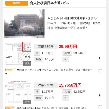
合人社横浜日本大通7ビル
事務所
みなとみらい線
日本大通り駅
/ 徒歩2分
築年月1982年3月 / 地上8階建/地下1階建
神奈川県横浜市中区日本大通7
29.99万円
2階25.96坪
1.16万円
99,946円
坪
共/管
10ヶ月
敷/保
礼
◆約85㎡・オフィス◆みなとみらい線「日本大通り」駅より徒歩1分
◆
15.7658万円
2階25.96坪
1.16万円
52,552円
坪
共/管
10ヶ月
敷/保
礼
事務所◆約85㎡◆みなとみらい線「日本大通り」駅より徒歩1分