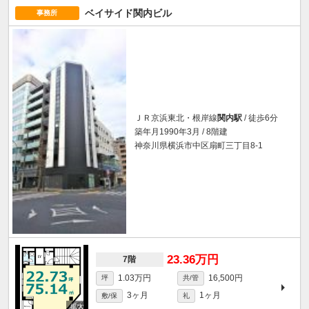
ベイサイド関内ビル
事務所
ＪＲ京浜東北・根岸線
関内駅
/ 徒歩6分
築年月1990年3月 / 8階建
神奈川県横浜市中区扇町三丁目8-1
23.36万円
7階
1.03万円
16,500円
坪
共/管
3ヶ月
1ヶ月
敷/保
礼