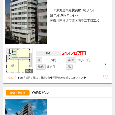
ＪＲ東海道本線
横浜駅
/ 徒歩7分
築年月1987年5月 / -
神奈川県横浜市西区南幸二丁目21-5
24.4541万円
8-1
1.21万円
66,693円
坪
共/管
8ヶ月
敷/保
礼
◆JR「横浜」駅より徒歩7分◆岡野交差点近くのオフィス◆
YARDビル
店舗・事務所