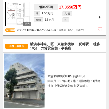
17.3558万円
7階B2区画
1.54万円
坪
共/管
12ヶ月
敷/保
礼
オフィス◆約37㎡◆みなとみらい線「馬車道」駅より徒歩2分
横浜市神奈川区 東急東横線
反町駅
徒歩
店舗・事務所
10分
の賃貸店舗・事務所
東急東横線
反町駅
/ 徒歩10分
築年月1997年3月 / 地上7階建/地下1階建
神奈川県横浜市神奈川区泉町17