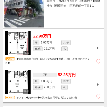
築年月1975年4月 / 地上10階建/地下1階建
神奈川県横浜市中区不老町一丁目1-1
22.99万円
1.05万円
坪
共/管
121万円
敷/保
礼
◆京浜東北線「関内」駅より徒歩2分◆大通りに面した角地のオフィ
ス◆
52.25万円
7F
1.05万円
坪
共/管
250万円
敷/保
礼
オフィス◆約165㎡◆京浜東北線「関内」駅より徒歩2分