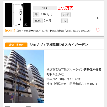
17.5万円
104
1.09万円
坪
共/管
2ヶ月
敷/保
礼
店舗・事務所◆約16坪（1階）◆東急東横線「反町」駅より徒歩10分
ジェノヴィア横浜関内Ⅱスカイガーデン
店舗・事務所
横浜市営地下鉄ブルーライン
伊勢佐木長者
町駅
/ 徒歩4分
築年月2020年3月 / 11階建
神奈川県横浜市中区長者町六丁目107-1