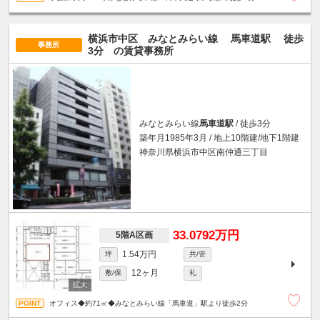
横浜市中区 みなとみらい線
馬車道駅
徒歩
事務所
3分
の賃貸事務所
みなとみらい線
馬車道駅
/ 徒歩3分
築年月1985年3月 / 地上10階建/地下1階建
神奈川県横浜市中区南仲通三丁目
33.0792万円
5階A区画
1.54万円
坪
共/管
12ヶ月
敷/保
礼
オフィス◆約71㎡◆みなとみらい線「馬車道」駅より徒歩2分