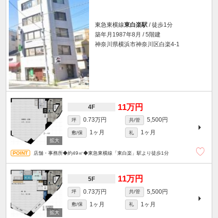
東急東横線
東白楽駅
/ 徒歩1分
築年月1987年8月 / 5階建
神奈川県横浜市神奈川区白楽4-1
11万円
4F
0.73万円
5,500円
坪
共/管
1ヶ月
1ヶ月
敷/保
礼
店舗・事務所◆約49㎡◆東急東横線「東白楽」駅より徒歩1分
11万円
5F
0.73万円
5,500円
坪
共/管
1ヶ月
1ヶ月
敷/保
礼