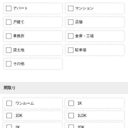
アパート
マンション
戸建て
店舗
事務所
倉庫・工場
貸土地
駐車場
その他
間取り
ワンルーム
1K
1DK
1LDK
2K
2DK