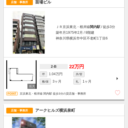
苗場ビル
店舗・事務所
ＪＲ京浜東北・根岸線
関内駅
/ 徒歩3分
築年月1975年2月 / 9階建
神奈川県横浜市中区不老町1丁目6
22万円
2-B
1.04万円
坪
共/管
3ヶ月
1ヶ月
敷/保
礼
京浜東北・根岸線 関内駅 徒歩3分の貸店舗・事務所
アークヒルズ横浜泉町
店舗・事務所