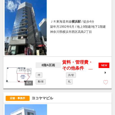
ＪＲ東海道本線
横浜駅
/ 徒歩4分
築年月1992年6月 / 地上9階建/地下1階建
神奈川県横浜市西区高島2丁目
賃料・管理費・
8階A区画
NEW
その他条件 要
相談
坪
共/管
敷/保
礼
ヨコヤマビル
店舗・事務所