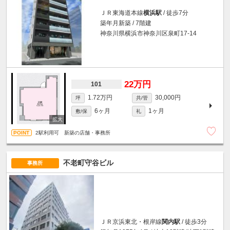
ＪＲ東海道本線
横浜駅
/ 徒歩7分
築年月新築 / 7階建
神奈川県横浜市神奈川区泉町17-14
22万円
101
1.72万円
30,000円
坪
共/管
6ヶ月
1ヶ月
敷/保
礼
2駅利用可 新築の店舗・事務所
不老町守谷ビル
事務所
ＪＲ京浜東北・根岸線
関内駅
/ 徒歩3分