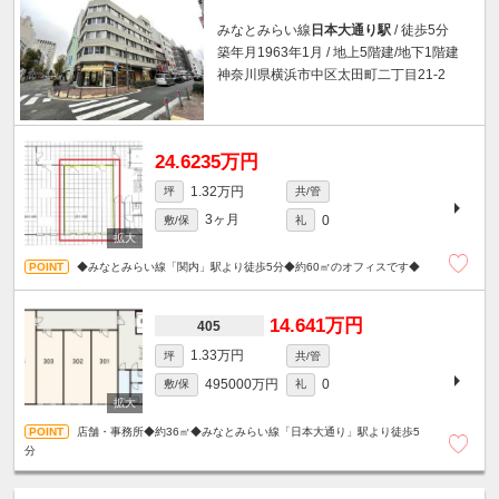
みなとみらい線
日本大通り駅
/ 徒歩5分
築年月1963年1月 / 地上5階建/地下1階建
神奈川県横浜市中区太田町二丁目21-2
24.6235万円
1.32万円
坪
共/管
3ヶ月
0
敷/保
礼
◆みなとみらい線「関内」駅より徒歩5分◆約60㎡のオフィスです◆
14.641万円
405
1.33万円
坪
共/管
495000万円
0
敷/保
礼
店舗・事務所◆約36㎡◆みなとみらい線「日本大通り」駅より徒歩5
分