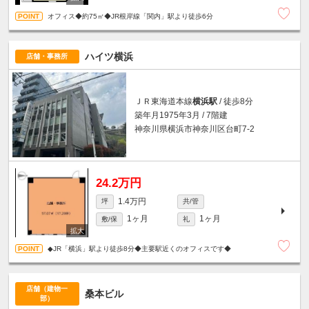
オフィス◆約75㎡◆JR根岸線「関内」駅より徒歩6分
ハイツ横浜
店舗・事務所
ＪＲ東海道本線
横浜駅
/ 徒歩8分
築年月1975年3月 / 7階建
神奈川県横浜市神奈川区台町7-2
24.2万円
1.4万円
坪
共/管
1ヶ月
1ヶ月
敷/保
礼
◆JR「横浜」駅より徒歩8分◆主要駅近くのオフィスです◆
店舗（建物一
桑本ビル
部）