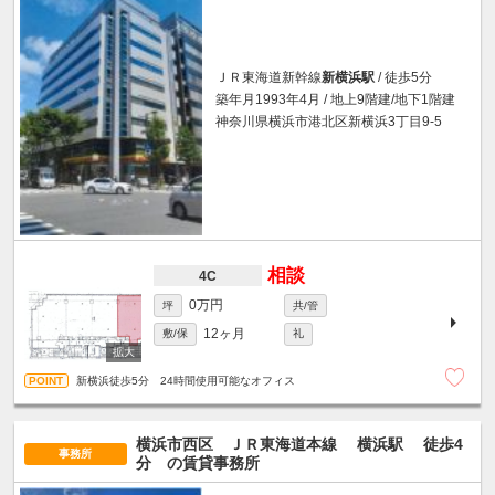
ＪＲ東海道新幹線
新横浜駅
/ 徒歩5分
築年月1993年4月 / 地上9階建/地下1階建
神奈川県横浜市港北区新横浜3丁目9-5
相談
4C
0万円
坪
共/管
12ヶ月
敷/保
礼
新横浜徒歩5分 24時間使用可能なオフィス
横浜市西区 ＪＲ東海道本線
横浜駅
徒歩4
事務所
分
の賃貸事務所