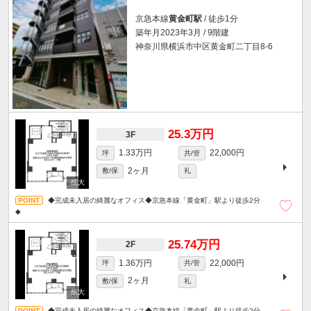
京急本線
黄金町駅
/ 徒歩1分
築年月2023年3月 / 9階建
神奈川県横浜市中区黄金町二丁目8-6
25.3万円
3F
1.33万円
22,000円
坪
共/管
2ヶ月
敷/保
礼
◆完成未入居の綺麗なオフィス◆京急本線「黄金町」駅より徒歩2分
◆
25.74万円
2F
1.36万円
22,000円
坪
共/管
2ヶ月
敷/保
礼
◆完成未入居の綺麗なオフィス◆京急本線「黄金町」駅より徒歩2分