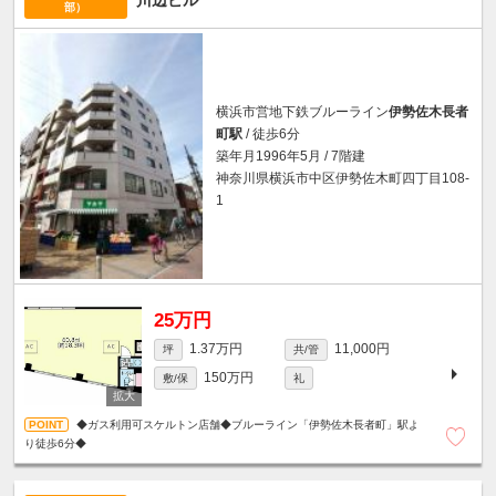
部）
横浜市営地下鉄ブルーライン
伊勢佐木長者
町駅
/ 徒歩6分
築年月1996年5月 / 7階建
神奈川県横浜市中区伊勢佐木町四丁目108-
1
25万円
1.37万円
11,000円
坪
共/管
150万円
敷/保
礼
◆ガス利用可スケルトン店舗◆ブルーライン「伊勢佐木長者町」駅よ
り徒歩6分◆