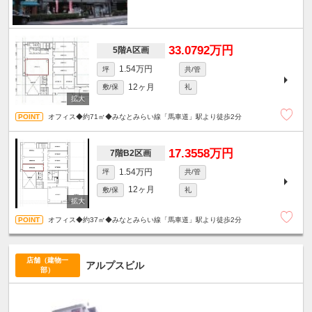
33.0792万円
5階A区画
1.54万円
坪
共/管
12ヶ月
敷/保
礼
オフィス◆約71㎡◆みなとみらい線「馬車道」駅より徒歩2分
17.3558万円
7階B2区画
1.54万円
坪
共/管
12ヶ月
敷/保
礼
オフィス◆約37㎡◆みなとみらい線「馬車道」駅より徒歩2分
店舗（建物一
アルプスビル
部）