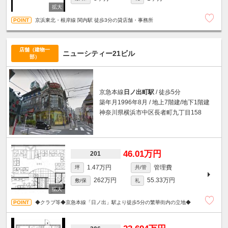
京浜東北・根岸線 関内駅 徒歩3分の貸店舗・事務所
店舗（建物一
ニューシティー21ビル
部）
京急本線
日ノ出町駅
/ 徒歩5分
築年月1996年8月 / 地上7階建/地下1階建
神奈川県横浜市中区長者町九丁目158
46.01万円
201
1.47万円
管理費
坪
共/管
262万円
55.33万円
敷/保
礼
◆クラブ等◆京急本線「日ノ出」駅より徒歩5分の繁華街内の立地◆