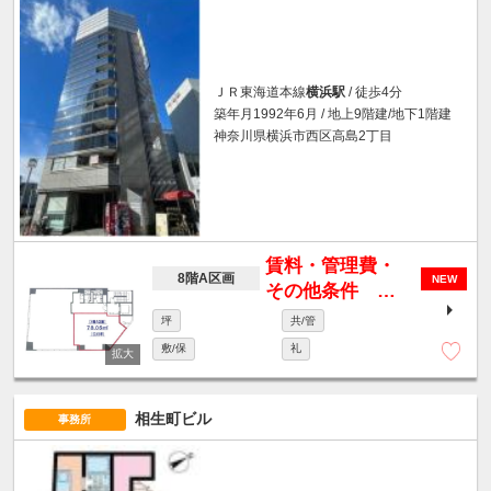
ＪＲ東海道本線
横浜駅
/ 徒歩4分
築年月1992年6月 / 地上9階建/地下1階建
神奈川県横浜市西区高島2丁目
賃料・管理費・
8階A区画
NEW
その他条件 要
相談
坪
共/管
敷/保
礼
相生町ビル
事務所