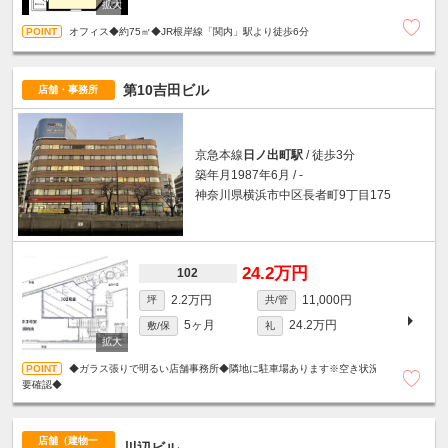
オフィス◆約75㎡◆JR根岸線「関内」駅より徒歩6分
第10吉田ビル
店舗・事務所
京急本線
日ノ出町駅
/ 徒歩3分
築年月1987年6月 / -
神奈川県横浜市中区長者町9丁目175
24.2万円
102
2.2万円
11,000円
坪
共/管
5ヶ月
24.2万円
敷/保
礼
◆ガラス張りで明るい店舗事務所◆隣地に駐車場あります※空き状況
要確認◆
店舗（建物一
川辺ビル