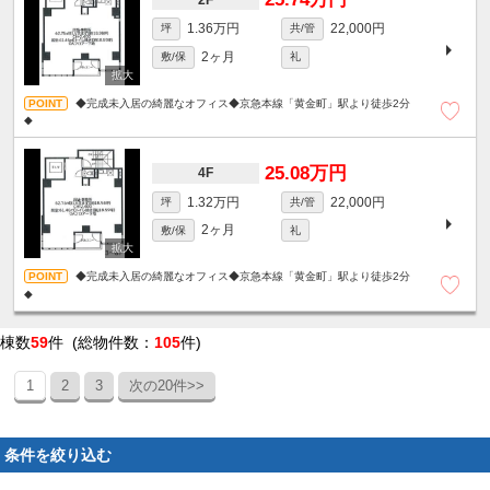
1.36万円
22,000円
坪
共/管
2ヶ月
敷/保
礼
◆完成未入居の綺麗なオフィス◆京急本線「黄金町」駅より徒歩2分
◆
25.08万円
4F
1.32万円
22,000円
坪
共/管
2ヶ月
敷/保
礼
◆完成未入居の綺麗なオフィス◆京急本線「黄金町」駅より徒歩2分
◆
棟数
59
件 (総物件数：
105
件)
1
2
3
次の20件>>
条件を絞り込む