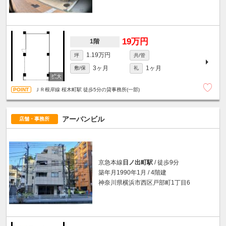
19万円
1階
1.19万円
坪
共/管
3ヶ月
1ヶ月
敷/保
礼
ＪＲ根岸線 桜木町駅 徒歩5分の貸事務所(一部)
アーバンビル
店舗・事務所
京急本線
日ノ出町駅
/ 徒歩9分
築年月1990年1月 / 4階建
神奈川県横浜市西区戸部町1丁目6