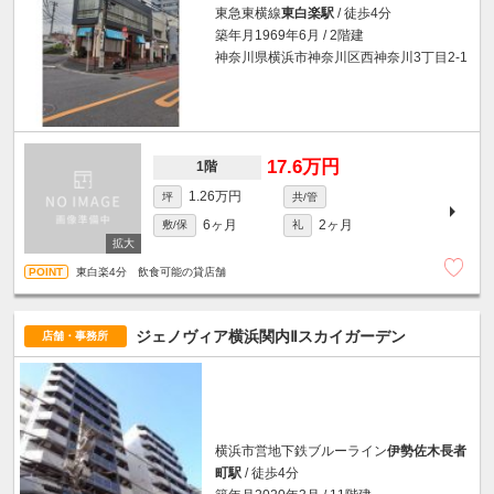
東急東横線
東白楽駅
/ 徒歩4分
築年月1969年6月 / 2階建
神奈川県横浜市神奈川区西神奈川3丁目2-1
17.6万円
1階
1.26万円
坪
共/管
6ヶ月
2ヶ月
敷/保
礼
東白楽4分 飲食可能の貸店舗
ジェノヴィア横浜関内Ⅱスカイガーデン
店舗・事務所
横浜市営地下鉄ブルーライン
伊勢佐木長者
町駅
/ 徒歩4分