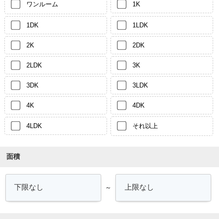
ワンルーム
1K
1DK
1LDK
2K
2DK
2LDK
3K
3DK
3LDK
4K
4DK
4LDK
それ以上
面積
～