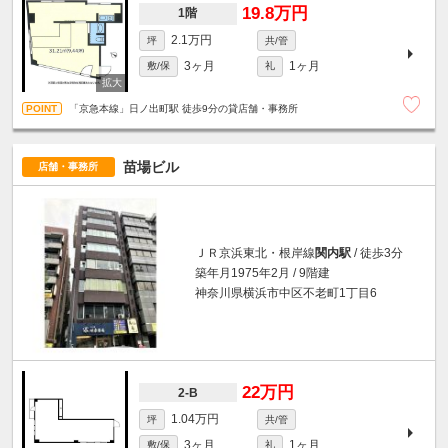
19.8万円
1階
2.1万円
坪
共/管
3ヶ月
1ヶ月
敷/保
礼
「京急本線」日ノ出町駅 徒歩9分の貸店舗・事務所
苗場ビル
店舗・事務所
ＪＲ京浜東北・根岸線
関内駅
/ 徒歩3分
築年月1975年2月 / 9階建
神奈川県横浜市中区不老町1丁目6
22万円
2-B
1.04万円
坪
共/管
3ヶ月
1ヶ月
敷/保
礼