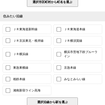
住みたい沿線
ＪＲ東海道新幹線
ＪＲ東海道本線
ＪＲ京浜東北・根岸線
ＪＲ横須賀線
横浜市営地下鉄ブルーラ
ＪＲ横浜線
イン
東急東横線
京急本線
相鉄本線
みなとみらい線
湘南新宿ライン高海