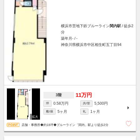
横浜市営地下鉄ブルーライン
関内駅
/ 徒歩2
分
築年月- / -
神奈川県横浜市中区相生町五丁目94
11万円
3階
0.58万円
5,500円
坪
共/管
5ヶ月
1ヶ月
敷/保
礼
店舗・事務所◆約18坪◆ブルーライン「関内」駅より徒歩2分