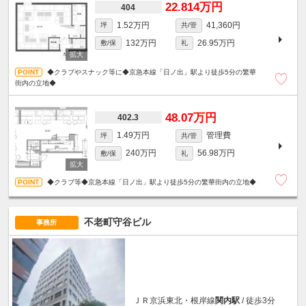
22.814万円
404
1.52万円
41,360円
坪
共/管
132万円
26.95万円
敷/保
礼
◆クラブやスナック等に◆京急本線「日ノ出」駅より徒歩5分の繁華
街内の立地◆
48.07万円
402.3
1.49万円
管理費
坪
共/管
240万円
56.98万円
敷/保
礼
◆クラブ等◆京急本線「日ノ出」駅より徒歩5分の繁華街内の立地◆
不老町守谷ビル
事務所
ＪＲ京浜東北・根岸線
関内駅
/ 徒歩3分