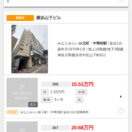
分
横浜山下ビル
事務所
みなとみらい線
元町・中華街駅
/ 徒歩1分
築年月1970年1月 / 地上10階建/地下3階建
神奈川県横浜市中区山下町611
15.51万円
308
1.33万円
坪
共/管
3ヶ月
敷/保
礼
みなとみらい線 元町・中華街駅 徒歩1分の貸事務所
20.68万円
307