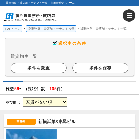
｜貸事務所・貸店舗・テナント一覧｜有限会社G.Aホーム
TOPページ
貸事務所・貸店舗・テナント検索
貸事務所・貸店舗・テナント一覧
選択中の条件
賃貸物件一覧
条件を変更
条件を保存
棟数
59
件 (総物件数：
105
件)
並び順 ：
新横浜第3東昇ビル
事務所