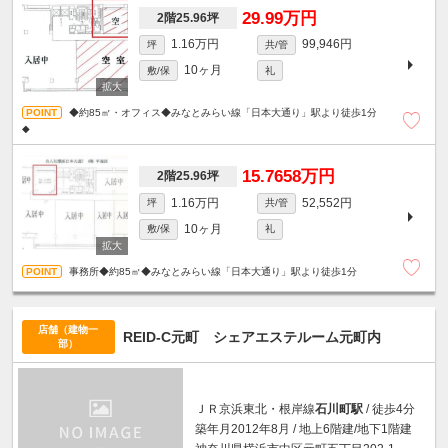
29.99万円
2階25.96坪
1.16万円
99,946円
坪
共/管
10ヶ月
敷/保
礼
◆約85㎡・オフィス◆みなとみらい線「日本大通り」駅より徒歩1分
◆
15.7658万円
2階25.96坪
1.16万円
52,552円
坪
共/管
10ヶ月
敷/保
礼
事務所◆約85㎡◆みなとみらい線「日本大通り」駅より徒歩1分
店舗（建物一
REID-C元町 シェアエステルーム元町内
部）
ＪＲ京浜東北・根岸線
石川町駅
/ 徒歩4分
築年月2012年8月 / 地上6階建/地下1階建