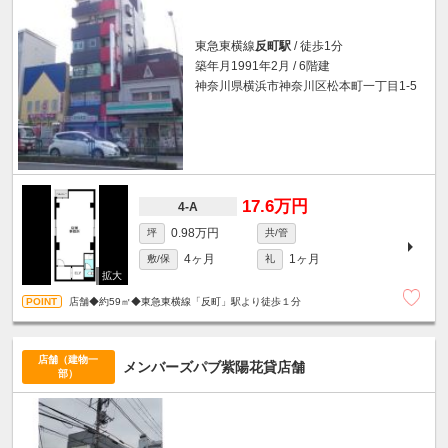
東急東横線
反町駅
/ 徒歩1分
築年月1991年2月 / 6階建
神奈川県横浜市神奈川区松本町一丁目1-5
17.6万円
4-A
0.98万円
坪
共/管
4ヶ月
1ヶ月
敷/保
礼
店舗◆約59㎡◆東急東横線「反町」駅より徒歩１分
店舗（建物一
メンバーズパブ紫陽花貸店舗
部）