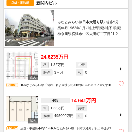
新関内ビル
店舗・事務所
みなとみらい線
日本大通り駅
/ 徒歩5分
築年月1963年1月 / 地上5階建/地下1階建
神奈川県横浜市中区太田町二丁目21-2
24.6235万円
1.32万円
坪
共/管
3ヶ月
0
敷/保
礼
◆みなとみらい線「関内」駅より徒歩5分◆約60㎡のオフィスです◆
14.641万円
405
1.33万円
坪
共/管
495000万円
0
敷/保
礼
店舗・事務所◆約36㎡◆みなとみらい線「日本大通り」駅より徒歩5