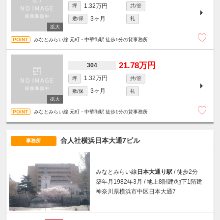
1.32万円
坪
共/管
3ヶ月
敷/保
礼
みなとみらい線 元町・中華街駅 徒歩1分の貸事務所
21.78万円
304
1.32万円
坪
共/管
3ヶ月
敷/保
礼
みなとみらい線 元町・中華街駅 徒歩1分の貸事務所
合人社横浜日本大通7ビル
事務所
みなとみらい線
日本大通り駅
/ 徒歩2分
築年月1982年3月 / 地上8階建/地下1階建
神奈川県横浜市中区日本大通7