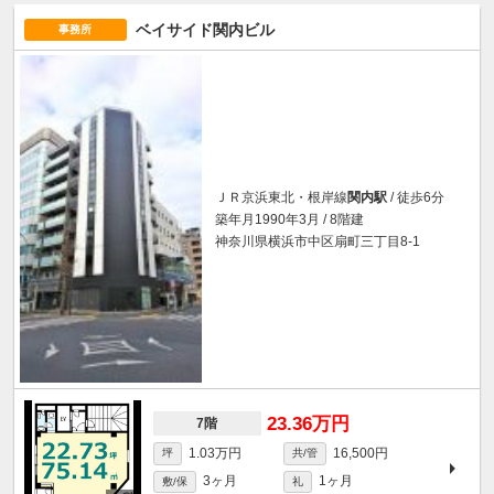
ベイサイド関内ビル
事務所
ＪＲ京浜東北・根岸線
関内駅
/ 徒歩6分
築年月1990年3月 / 8階建
神奈川県横浜市中区扇町三丁目8-1
23.36万円
7階
1.03万円
16,500円
坪
共/管
3ヶ月
1ヶ月
敷/保
礼