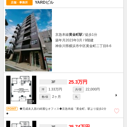
YARDビル
店舗・事務所
京急本線
黄金町駅
/ 徒歩1分
築年月2023年3月 / 9階建
神奈川県横浜市中区黄金町二丁目8-6
25.3万円
3F
1.33万円
22,000円
坪
共/管
2ヶ月
敷/保
礼
◆完成未入居の綺麗なオフィス◆京急本線「黄金町」駅より徒歩2分
◆
25.74万円
2F