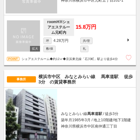
神奈川県横浜市中区元町五丁目202-1
roomH※シェ
15.8万円
アエステルー
ム元町内
4.28万円
坪
共/管
敷/保
礼
シェアエステルーム◆約12㎡◆京浜東北線「石川町」駅より徒歩4分
横浜市中区 みなとみらい線
馬車道駅
徒歩
事務所
3分
の賃貸事務所
みなとみらい線
馬車道駅
/ 徒歩3分
築年月1985年3月 / 地上10階建/地下1階建
神奈川県横浜市中区南仲通三丁目