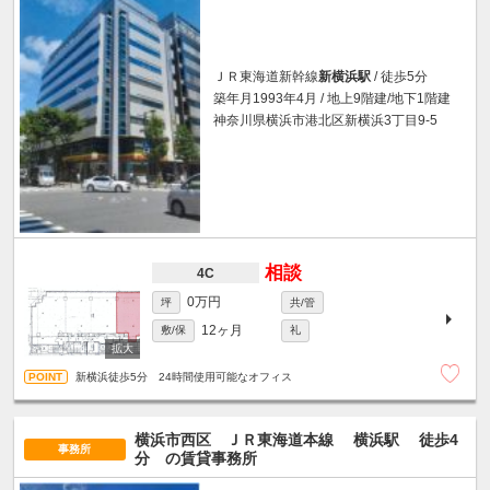
ＪＲ東海道新幹線
新横浜駅
/ 徒歩5分
築年月1993年4月 / 地上9階建/地下1階建
神奈川県横浜市港北区新横浜3丁目9-5
相談
4C
0万円
坪
共/管
12ヶ月
敷/保
礼
新横浜徒歩5分 24時間使用可能なオフィス
横浜市西区 ＪＲ東海道本線
横浜駅
徒歩4
事務所
分
の賃貸事務所