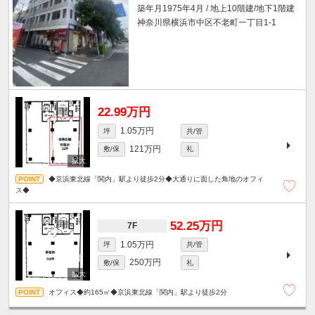
築年月1975年4月 / 地上10階建/地下1階建
神奈川県横浜市中区不老町一丁目1-1
22.99万円
1.05万円
坪
共/管
121万円
敷/保
礼
◆京浜東北線「関内」駅より徒歩2分◆大通りに面した角地のオフィ
ス◆
52.25万円
7F
1.05万円
坪
共/管
250万円
敷/保
礼
オフィス◆約165㎡◆京浜東北線「関内」駅より徒歩2分