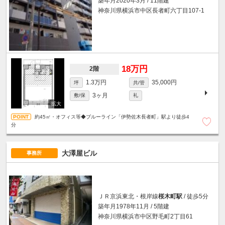
築年月2020年3月 / 11階建
神奈川県横浜市中区長者町六丁目107-1
18万円
2階
1.3万円
35,000円
坪
共/管
3ヶ月
敷/保
礼
約45㎡・オフィス等◆ブルーライン「伊勢佐木長者町」駅より徒歩4
分
大澤屋ビル
事務所
ＪＲ京浜東北・根岸線
桜木町駅
/ 徒歩5分
築年月1978年11月 / 5階建
神奈川県横浜市中区野毛町2丁目61