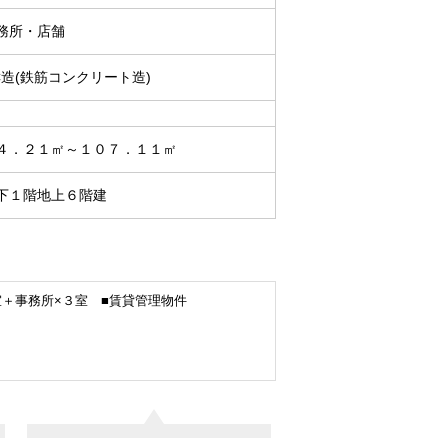
務所・店舗
C造(鉄筋コンクリート造)
４．２１㎡～１０７．１１㎡
下１階地上６階建
室＋事務所×３室 ■賃貸管理物件