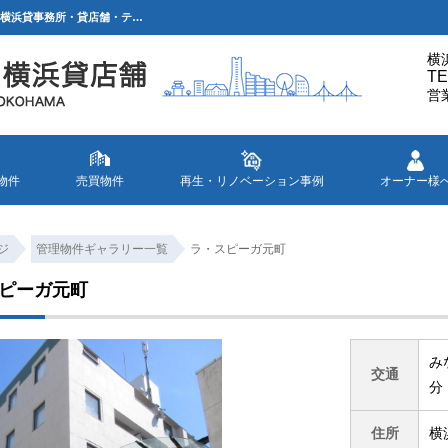
ラ・スピーガ元町 みなとみらい線『元町・中華街』駅 徒歩１分の賃貸事務所・店舗 | 横浜貸事務所・貸店舗・テナント情報【G.Aホーム】
横
TE
営
物件
売買物件
再生・リノベーション事例
オーナー様
ジ
管理物件ギャラリー一覧
ラ・スピーガ元町
ピーガ元町
み
交通
分
住所
横