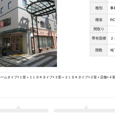
種別
事
構造
R
間取り
専有面積
２
階数
地
ルームタイプ×１室＋１ＬＤＫタイプ×３室＋２ＬＤＫタイプ×２室＋店舗×４