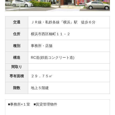
交通
ＪＲ線・私鉄各線『横浜』駅 徒歩６分
住所
横浜市西区楠町１１－２
種別
事務所・店舗
構造
RC造(鉄筋コンクリート造)
間取り
専有面積
２９．７５㎡
階数
地上５階建
■事務所×１室 ■賃貸管理物件