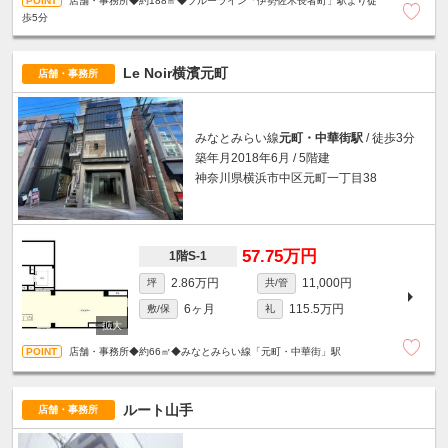
店舗・事務所◆約188㎡◆ブルーライン「伊勢佐木長者町」駅より徒
歩5分
Le Noir横濱元町
店舗・事務所
みなとみらい線
元町・中華街駅
/ 徒歩3分
築年月2018年6月 / 5階建
神奈川県横浜市中区元町一丁目38
57.75万円
1階S-1
2.86万円
11,000円
坪
共/管
6ヶ月
115.5万円
敷/保
礼
店舗・事務所◆約66㎡◆みなとみらい線「元町・中華街」駅
ルート山手
店舗・事務所