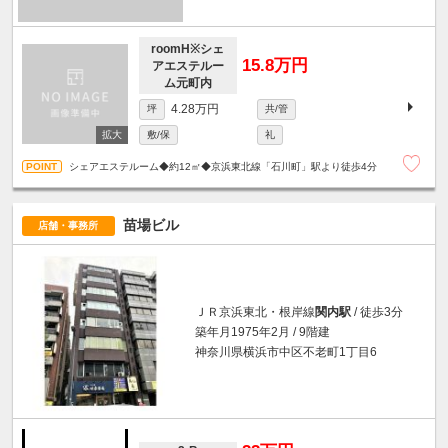
roomH※シェ
15.8万円
アエステルー
ム元町内
4.28万円
坪
共/管
敷/保
礼
シェアエステルーム◆約12㎡◆京浜東北線「石川町」駅より徒歩4分
苗場ビル
店舗・事務所
ＪＲ京浜東北・根岸線
関内駅
/ 徒歩3分
築年月1975年2月 / 9階建
神奈川県横浜市中区不老町1丁目6