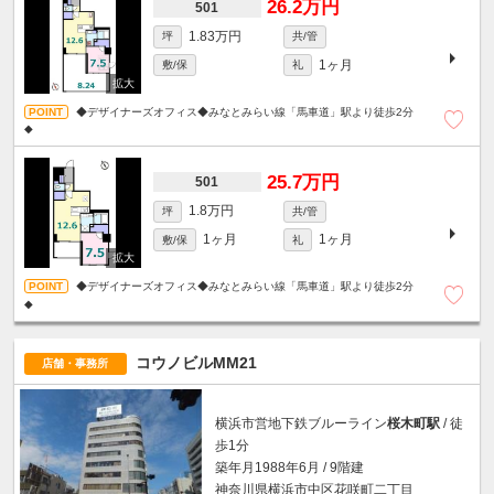
26.2万円
501
1.83万円
坪
共/管
1ヶ月
敷/保
礼
◆デザイナーズオフィス◆みなとみらい線「馬車道」駅より徒歩2分
◆
25.7万円
501
1.8万円
坪
共/管
1ヶ月
1ヶ月
敷/保
礼
◆デザイナーズオフィス◆みなとみらい線「馬車道」駅より徒歩2分
◆
コウノビルMM21
店舗・事務所
横浜市営地下鉄ブルーライン
桜木町駅
/ 徒
歩1分
築年月1988年6月 / 9階建
神奈川県横浜市中区花咲町二丁目