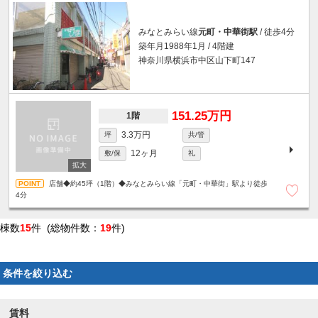
みなとみらい線
元町・中華街駅
/ 徒歩4分
築年月1988年1月 / 4階建
神奈川県横浜市中区山下町147
151.25万円
1階
3.3万円
坪
共/管
12ヶ月
敷/保
礼
店舗◆約45坪（1階）◆みなとみらい線「元町・中華街」駅より徒歩
4分
棟数
15
件 (総物件数：
19
件)
条件を絞り込む
賃料