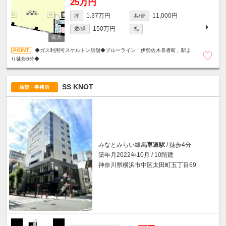
25万円
1.37万円
11,000円
坪
共/管
150万円
敷/保
礼
◆ガス利用可スケルトン店舗◆ブルーライン「伊勢佐木長者町」駅よ
り徒歩6分◆
SS KNOT
店舗・事務所
みなとみらい線
馬車道駅
/ 徒歩4分
築年月2022年10月 / 10階建
神奈川県横浜市中区太田町五丁目69