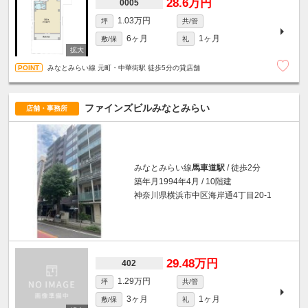
28.6万円
0005
1.03万円
坪
共/管
6ヶ月
1ヶ月
敷/保
礼
みなとみらい線 元町・中華街駅 徒歩5分の貸店舗
ファインズビルみなとみらい
店舗・事務所
みなとみらい線
馬車道駅
/ 徒歩2分
築年月1994年4月 / 10階建
神奈川県横浜市中区海岸通4丁目20-1
29.48万円
402
1.29万円
坪
共/管
3ヶ月
1ヶ月
敷/保
礼