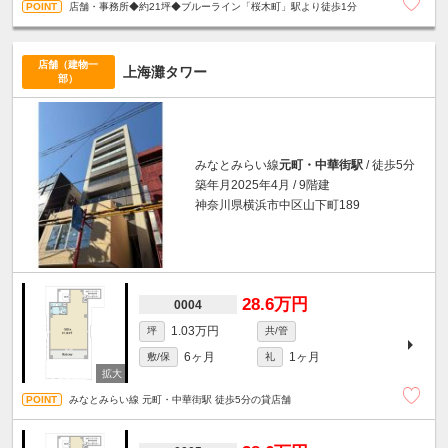
店舗・事務所◆約21坪◆ブルーライン「桜木町」駅より徒歩1分
店舗（建物一
上海灘タワー
部）
みなとみらい線
元町・中華街駅
/ 徒歩5分
築年月2025年4月 / 9階建
神奈川県横浜市中区山下町189
28.6万円
0004
1.03万円
坪
共/管
6ヶ月
1ヶ月
敷/保
礼
みなとみらい線 元町・中華街駅 徒歩5分の貸店舗