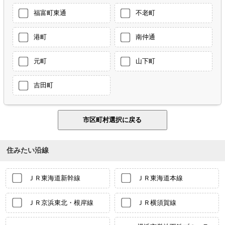
福富町東通
不老町
港町
南仲通
元町
山下町
吉田町
住みたい沿線
ＪＲ東海道新幹線
ＪＲ東海道本線
ＪＲ京浜東北・根岸線
ＪＲ横須賀線