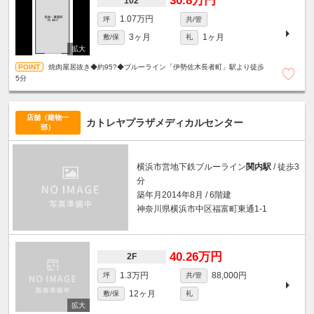
30.8万円
102
1.07万円
坪
共/管
3ヶ月
1ヶ月
敷/保
礼
焼肉屋居抜き◆約95?◆ブルーライン「伊勢佐木長者町」駅より徒歩
5分
店舗（建物一
カトレヤプラザメディカルセンター
部）
横浜市営地下鉄ブルーライン
関内駅
/ 徒歩3
分
築年月2014年8月 / 6階建
神奈川県横浜市中区福富町東通1-1
40.26万円
2F
1.3万円
88,000円
坪
共/管
12ヶ月
敷/保
礼