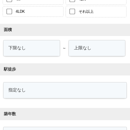
4LDK
それ以上
面積
～
駅徒歩
築年数