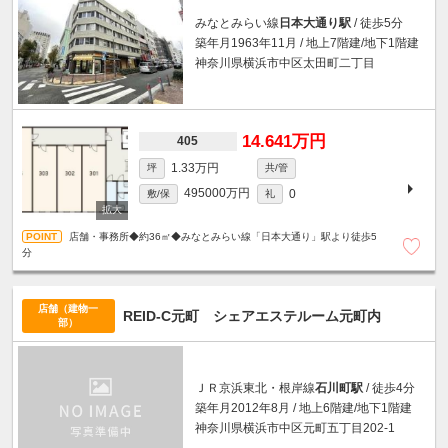
みなとみらい線
日本大通り駅
/ 徒歩5分
築年月1963年11月 / 地上7階建/地下1階建
神奈川県横浜市中区太田町二丁目
14.641万円
405
1.33万円
坪
共/管
495000万円
0
敷/保
礼
店舗・事務所◆約36㎡◆みなとみらい線「日本大通り」駅より徒歩5
分
店舗（建物一
REID-C元町 シェアエステルーム元町内
部）
ＪＲ京浜東北・根岸線
石川町駅
/ 徒歩4分
築年月2012年8月 / 地上6階建/地下1階建
神奈川県横浜市中区元町五丁目202-1