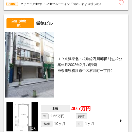
クリニック◆約102㎡◆ブルーライン「関内」駅より徒歩3分
店舗（建物一
栄徳ビル
部）
ＪＲ京浜東北・根岸線
石川町駅
/ 徒歩2分
築年月2002年2月 / 6階建
神奈川県横浜市中区石川町一丁目9
40.7万円
1階
2.66万円
坪
共/管
10ヶ月
1ヶ月
敷/保
礼