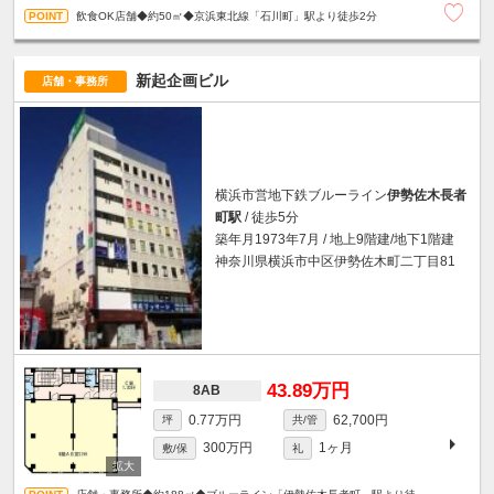
飲食OK店舗◆約50㎡◆京浜東北線「石川町」駅より徒歩2分
新起企画ビル
店舗・事務所
横浜市営地下鉄ブルーライン
伊勢佐木長者
町駅
/ 徒歩5分
築年月1973年7月 / 地上9階建/地下1階建
神奈川県横浜市中区伊勢佐木町二丁目81
43.89万円
8AB
0.77万円
62,700円
坪
共/管
300万円
1ヶ月
敷/保
礼