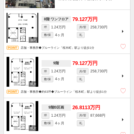
79.127万円
8階 ワンフロア
1.24万円
258,730円
坪
共/管
4ヶ月
敷/保
礼
店舗・事務所◆ブルーライン「桜木町」駅より徒歩1分
79.127万円
9階
1.24万円
258,730円
坪
共/管
4ヶ月
敷/保
礼
店舗・事務所◆約63坪◆ブルーライン「桜木町」駅より徒歩1分
26.8113万円
9階B区画
1.24万円
87,668円
坪
共/管
4ヶ月
敷/保
礼