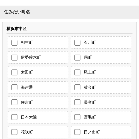
住みたい町名
横浜市中区
相生町
石川町
伊勢佐木町
扇町
太田町
尾上町
海岸通
黄金町
住吉町
長者町
日本大通
野毛町
花咲町
日ノ出町