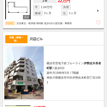
22万円
2-B
1.04万円
坪
共/管
3ヶ月
1ヶ月
敷/保
礼
京浜東北・根岸線 関内駅 徒歩3分の貸店舗・事務所
店舗（建物一
川辺ビル
部）
横浜市営地下鉄ブルーライン
伊勢佐木長者
町駅
/ 徒歩6分
築年月1996年5月 / 7階建
神奈川県横浜市中区伊勢佐木町四丁目108-
1