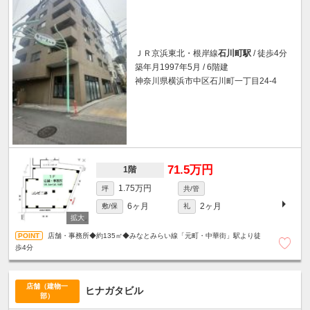
ＪＲ京浜東北・根岸線
石川町駅
/ 徒歩4分
築年月1997年5月 / 6階建
神奈川県横浜市中区石川町一丁目24-4
71.5万円
1階
1.75万円
坪
共/管
6ヶ月
2ヶ月
敷/保
礼
店舗・事務所◆約135㎡◆みなとみらい線「元町・中華街」駅より徒
歩4分
店舗（建物一
ヒナガタビル
部）