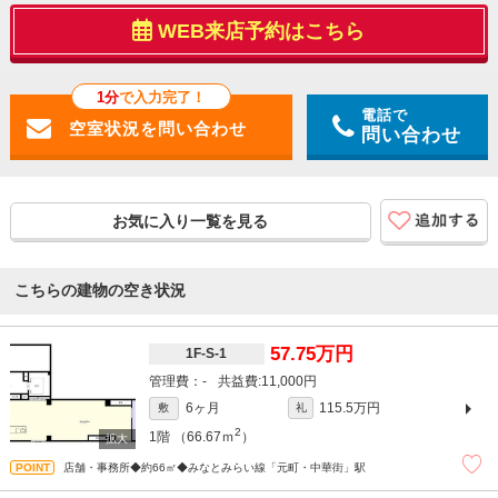
WEB来店予約はこちら
1分
で入力完了！
電話で
問い合わせ
お気に入り一覧を見る
こちらの建物の空き状況
57.75万円
1F-S-1
-
11,000円
6ヶ月
115.5万円
敷
礼
2
1階
（66.67ｍ
）
店舗・事務所◆約66㎡◆みなとみらい線「元町・中華街」駅