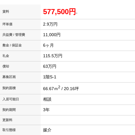
577,500円
賃料
-
2.9万円
坪単価
11,000円
共益費 / 管理費
6ヶ月
敷金 / 保証金
115.5万円
礼金
63万円
償却
1階S-1
募集区画
2
66.67ｍ
/ 20.16坪
契約面積
相談
入居可能日
3年
契約期間
更新料
媒介
取引態様