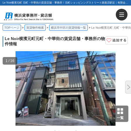
Le Noir横濱元町 元町・中華街の賃貸店舗・事務所！元町ショッピンングストリート路面店駅近｜有限会社G.Aホーム
TOPページ
賃貸物件検索
横浜市中区の賃貸情報一覧
Le Noir横濱元町 元町・中
Le Noir横濱元町
元町・中華街の賃貸店舗・事務所の物
件情報
1 / 16
一覧