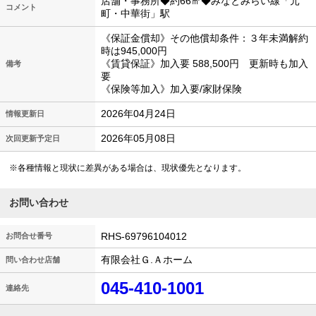
店舗・事務所◆約66㎡◆みなとみらい線「元
コメント
町・中華街」駅
《保証金償却》その他償却条件：３年未満解約
時は945,000円
《賃貸保証》加入要 588,500円 更新時も加入
備考
要
《保険等加入》加入要/家財保険
2026年04月24日
情報更新日
2026年05月08日
次回更新予定日
※各種情報と現状に差異がある場合は、現状優先となります。
お問い合わせ
RHS-69796104012
お問合せ番号
有限会社Ｇ.Ａホーム
問い合わせ店舗
045-410-1001
連絡先