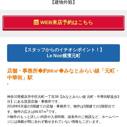
【建物外観】
WEB来店予約はこちら
【スタッフからのイチオシポイント！】
Le Noir横濱元町
店舗・事務所◆約66㎡◆みなとみらい線「元町・
中華街」駅
-
神奈川県横浜市中区元町一丁目38【みなとみらい線 元町・中華街駅徒歩3
分】にある賃貸店舗・事務所です。
2018年6月築の5階建ての店舗・事務所で、物件は5階建ての1階部分で
2
す。物件の広さは66.67ｍ
です。
※物件のもっと詳しい内容や入居時期、諸条件のご相談など、ホームペー
ジには掲載が間に合わず載せきれていない情報もございます。