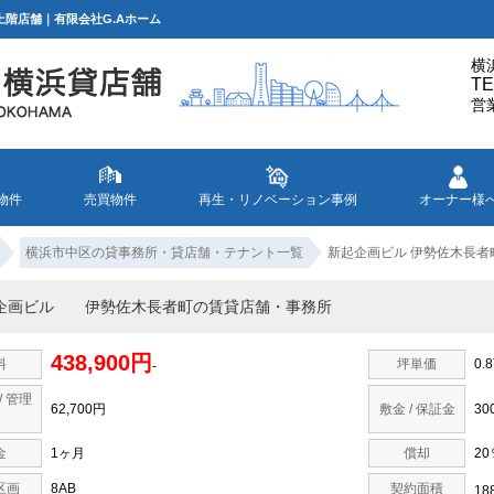
階店舗｜有限会社G.Aホーム
横
TE
営
物件
売買物件
再生・リノベーション事例
オーナー様
横浜市中区の貸事務所・貸店舗・テナント一覧
新起企画ビル 伊勢佐木長者
企画ビル 伊勢佐木長者町の賃貸店舗・事務所
438,900円
料
坪単価
0.
-
/ 管理
62,700円
敷金 / 保証金
30
金
1ヶ月
償却
20
区画
8AB
契約面積
18