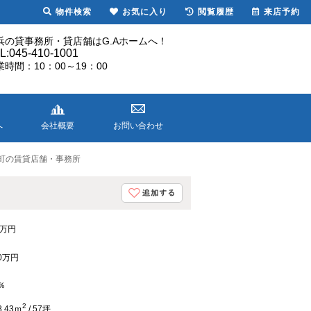
物件検索
お気に入り
閲覧履歴
来店予約
浜の貸事務所・貸店舗はG.Aホームへ！
L:045-410-1001
業時間：10：00～19：00
へ
会社概要
お問い合わせ
町の賃貸店舗・事務所
8万円
0万円
％
2
8.43ｍ
/ 57坪