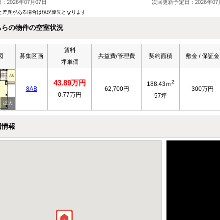
2026年07月07日
次回更新予定日：2026年07
と差異がある場合は現況優先となります
ちらの物件の空室状況
賃料
図
募集区画
共益費/管理費
契約面積
敷金 / 保証金
坪単価
43.89万円
2
188.43ｍ
8AB
62,700円
300万円
0.77万円
57坪
図情報