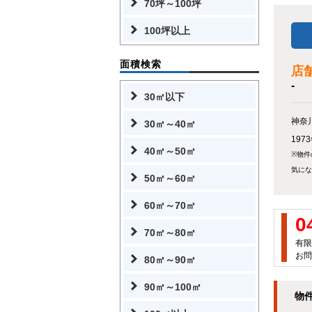
70坪～100坪
100坪以上
面積検索
店
-
30㎡以下
神奈
30㎡～40㎡
19
40㎡～50㎡
※物件
気にな
50㎡～60㎡
60㎡～70㎡
0
70㎡～80㎡
有限
お問
80㎡～90㎡
90㎡～100㎡
物