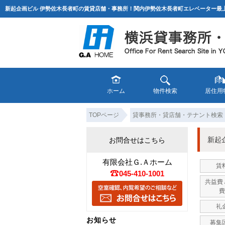
新起企画ビル 伊勢佐木長者町の賃貸店舗・事務所！関内伊勢佐木長者町エレベーター最上
ホーム
物件検索
居住用
TOPページ
貸事務所・貸店舗・テナント検索
新起
お問合せはこちら
有限会社Ｇ.Ａホーム
賃
045-410-1001
共益費 
費
礼
お知らせ
募集