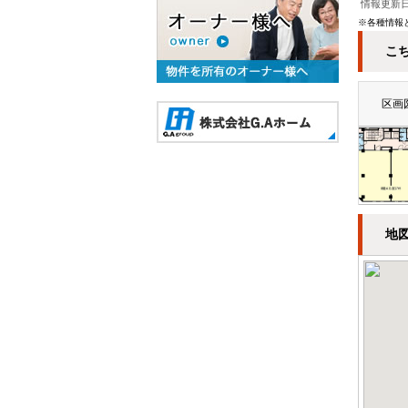
情報更新日：
※各種情報
こ
区画
地