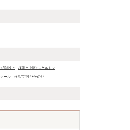
+2階以上
横浜市中区+スケルトン
スクール
横浜市中区+その他