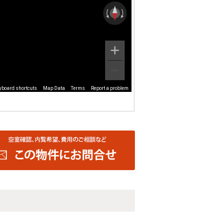
yboard shortcuts
Map Data
Terms
Report a problem