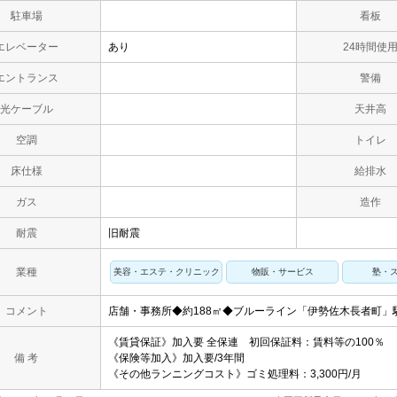
駐車場
看板
エレベーター
あり
24時間使
エントランス
警備
光ケーブル
天井高
空調
トイレ
床仕様
給排水
ガス
造作
耐震
旧耐震
業種
美容・エステ・クリニック
物販・サービス
塾・
コメント
店舗・事務所◆約188㎡◆ブルーライン「伊勢佐木長者町」
《賃貸保証》加入要 全保連 初回保証料：賃料等の100％
備 考
《保険等加入》加入要/3年間
《その他ランニングコスト》ゴミ処理料：3,300円/月