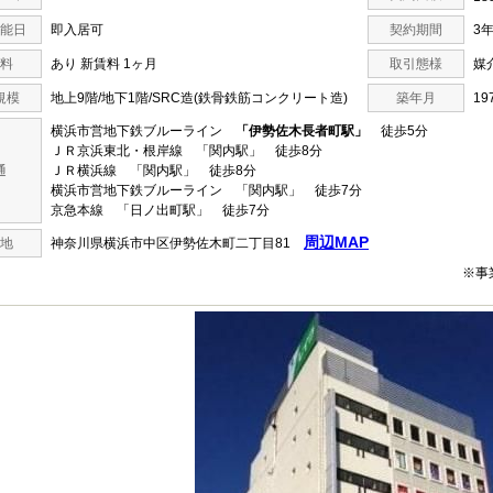
能日
即入居可
契約期間
3
料
あり 新賃料 1ヶ月
取引態様
媒
規模
地上9階/地下1階/SRC造(鉄骨鉄筋コンクリート造)
築年月
19
横浜市営地下鉄ブルーライン
「伊勢佐木長者町駅」
徒歩5分
ＪＲ京浜東北・根岸線 「関内駅」 徒歩8分
通
ＪＲ横浜線 「関内駅」 徒歩8分
横浜市営地下鉄ブルーライン 「関内駅」 徒歩7分
京急本線 「日ノ出町駅」 徒歩7分
周辺MAP
地
神奈川県横浜市中区伊勢佐木町二丁目81
※事