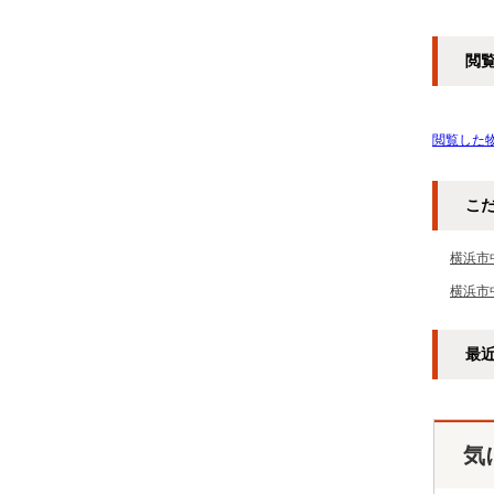
閲
閲覧した
こ
横浜市
横浜市
最
気