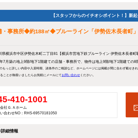
【スタッフからのイチオシポイント！】新起
舗・事務所◆約188㎡◆ブルーライン「伊勢佐木長者町
川県横浜市中区伊勢佐木町二丁目81【横浜市営地下鉄ブルーライン 伊勢佐木長者町
73年7月築の地上9階/地下1階建ての店舗・事務所で、物件は地上9階/地下1階建ての8
のもっと詳しい内容や入居時期、諸条件のご相談など、ホームページには掲載が間に合わず載せき
ることが御座いましたらお気軽にメールにて
お問い合わせ
ください。
45-410-1001
会社Ｇ.Ａホーム
い合わせNO：RHS-69570181050
件詳細情報