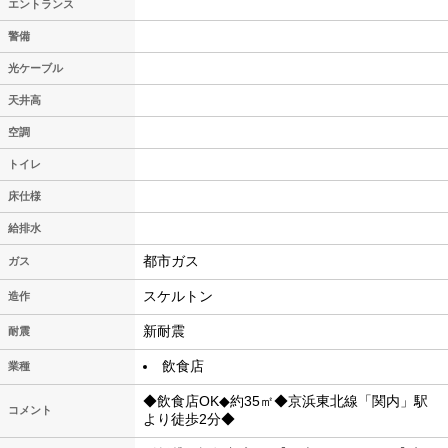
エントランス
警備
光ケーブル
天井高
空調
トイレ
床仕様
給排水
都市ガス
ガス
スケルトン
造作
新耐震
耐震
飲食店
業種
◆飲食店OK◆約35㎡◆京浜東北線「関内」駅
コメント
より徒歩2分◆