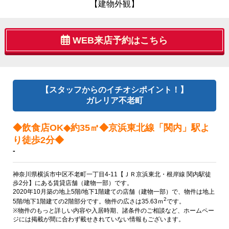
【建物外観】
WEB来店予約はこちら
【スタッフからのイチオシポイント！】
ガレリア不老町
◆飲食店OK◆約35㎡◆京浜東北線「関内」駅よ
り徒歩2分◆
-
神奈川県横浜市中区不老町一丁目4-11【ＪＲ京浜東北・根岸線 関内駅徒
歩2分】にある賃貸店舗（建物一部）です。
2020年10月築の地上5階/地下1階建ての店舗（建物一部）で、物件は地上
2
5階/地下1階建ての2階部分です。物件の広さは35.63ｍ
です。
※物件のもっと詳しい内容や入居時期、諸条件のご相談など、ホームペー
ジには掲載が間に合わず載せきれていない情報もございます。