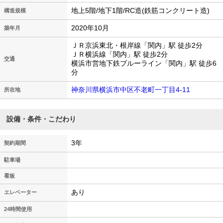
地上5階/地下1階/RC造(鉄筋コンクリート造)
構造規模
2020年10月
築年月
ＪＲ京浜東北・根岸線「関内」駅 徒歩2分
ＪＲ横浜線「関内」駅 徒歩2分
交通
横浜市営地下鉄ブルーライン「関内」駅 徒歩6
分
神奈川県横浜市中区不老町一丁目4-11
所在地
設備・条件・こだわり
3年
契約期間
駐車場
看板
あり
エレベーター
24時間使用