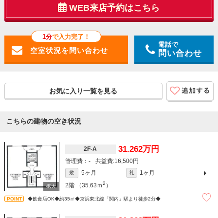
WEB来店予約はこちら
1分
で入力完了！
電話で
問い合わせ
お気に入り一覧を見る
こちらの建物の空き状況
31.262万円
2F-A
-
16,500円
5ヶ月
1ヶ月
敷
礼
2
2階
（35.63ｍ
）
◆飲食店OK◆約35㎡◆京浜東北線「関内」駅より徒歩2分◆