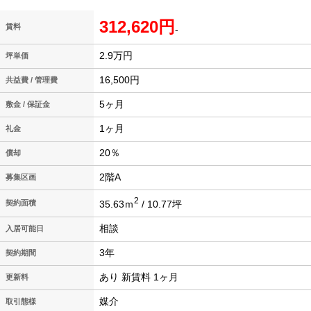
312,620円
賃料
-
2.9万円
坪単価
16,500円
共益費 / 管理費
5ヶ月
敷金 / 保証金
1ヶ月
礼金
20％
償却
2階A
募集区画
2
35.63ｍ
/ 10.77坪
契約面積
相談
入居可能日
3年
契約期間
あり 新賃料 1ヶ月
更新料
媒介
取引態様