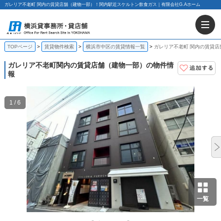
ガレリア不老町 関内の賃貸店舗（建物一部）！関内駅近スケルトン飲食ガス｜有限会社G.Aホーム
TOPページ
賃貸物件検索
横浜市中区の賃貸情報一覧
ガレリア不老町 関内の賃貸店
ガレリア不老町
関内の賃貸店舗（建物一部）の物件情
報
1 / 6
一覧